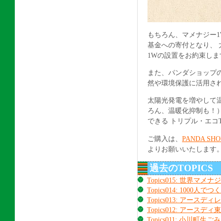
もちろん、マメナジー1
基金への寄付となり、 
1Wの設置をお約束しま
また、パンダショップの
然や環境保護に活用さ
太陽光発電を増やして
ろん、温暖化抑制も！
できる トリプル・エコ
ご購入は、
PANDA SHO
よりお願いいたします
過去のTOPICS
Topics015: 世界マ
Topics014: 1000人で
Topics013: アースデ
Topics012: アースデ
Topics011: 小川