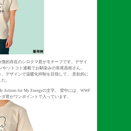
象徴的存在のシロクマ君がモチーフです。デザイ
インやソトコト連載でお馴染みの長尾昌枝さん。
続き、デザインで温暖化抑制を目指して、 意欲的に
した。
tions for My Energyの文字。 背中には、WWF
ンダ君がワンポイントで入っています。