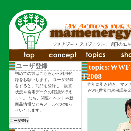
ユーザ登録
topics:
初めての方はこちらから利用登
T2008
録をお願いします。 ユーザ登録
昨年に引き続き、マメ
をすると、商品を登録し、設置
WWF(世界自然保護基
状況や発電データの確認が行え
ます。 なお、関連イベントや新
商品情報などもメールでお知ら
せいたします。