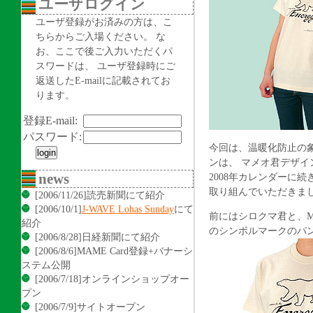
ユーザログイン
ユーザ登録がお済みの方は、こ
ちらからご入場ください。 な
お、ここで後ご入力いただくパ
スワードは、 ユーザ登録時にご
返送したE-mailに記載されてお
ります。
登録E-mail:
パスワード:
今回は、温暖化防止の
ンは、 マメオ君デザ
news
2008年カレンダーに
取り組んでいただきま
[2006/11/26]読売新聞にて紹介
[2006/10/1]
J-WAVE Lohas Sunday
にて
前にはシロクマ君と、My Ac
紹介
のシンボルマークのパ
[2006/8/28]日経新聞にて紹介
[2006/8/6]MAME Card登録+バナーシ
ステム公開
[2006/7/18]オンラインショップオー
プン
[2006/7/9]サイトオープン