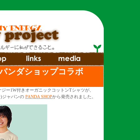
WWFパンダショップコラボ
ナジー1W付きオーガニックコットンTシャツが、
金)ジャパンの
PANDA SHOP
から発売されました。