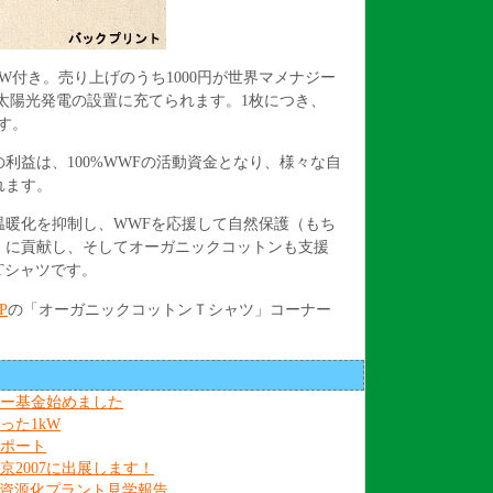
W付き。売り上げのうち1000円が世界マメナジー
太陽光発電の設置に充てられます。1枚につき、
す。
利益は、100%WWFの活動資金となり、様々な自
れます。
温暖化を抑制し、WWFを応援して自然保護（もち
）に貢献し、そしてオーガニックコットンも支援
Tシャツです。
P
の「オーガニックコットンＴシャツ」コーナー
。
メナジー基金始めました
つくった1kW
ィレポート
ィ東京2007に出展します！
町生ごみ資源化プラント見学報告