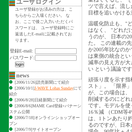
ユーザログイン
ツで言えば、流し
ユーザ登録がお済みの方は、こ
目標を追いかける
ちらからご入場ください。 な
お、ここで後ご入力いただくパ
温暖化防止も、"
スワードは、 ユーザ登録時にご
はなく、 "どれ
返送したE-mailに記載されてお
うのが、 日本の2
ります。
た。 この連載の先
か2005年比なの
登録E-mail:
は東側の統合とい
パスワード:
減率の見え方が大き
い という議論で
news
頑張り度を示す指
[2006/11/26]読売新聞にて紹介
スト」。 「限界
[2006/10/1]
J-WAVE Lohas Sunday
にて
が、この場合は、
紹介
削減するのにどれ
[2006/8/28]日経新聞にて紹介
です。モデルを使
[2006/8/6]MAME Card登録+バナーシ
16％減 （CDM
ステム公開
[2006/7/18]オンラインショップオー
は、1トンあたり約
プン
るのですが、日本
[2006/7/9]サイトオープン
場合、90年比＋４