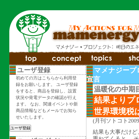
ユーザ登録
マメナジープ
初めての方はこちらから利用登
宣言
録をお願いします。 ユーザ登録
温暖化の中期目
をすると、商品を登録し、設置
状況や発電データの確認が行え
結果よりプ
ます。 なお、関連イベントや新
世界環境税
商品情報などもメールでお知ら
せいたします。
(月刊ソトコト200
結果も大事だけど
重ねてくると、 