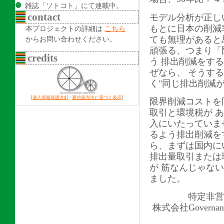
雑誌「ソトコト」にて連載中。
contact
モデル分析が正し
もとに日本の削減
本プロジェクトの詳細は
こちら
ても無理があると
からお問い合わせください。
頑張る、つまり「
credits
う 排出削減をす
ぜなら、 そうす
く"同じ排出削減
[
個人情報保護方針
/
通信販売法に基づく表示
]
限界削減コストを
取引と環境税が 
入にいたっていま
るよう排出削減を
ら、まずは国内に
排出量取引または
が 筋なんじゃな
ました。
特定非営
株式会社Governanc